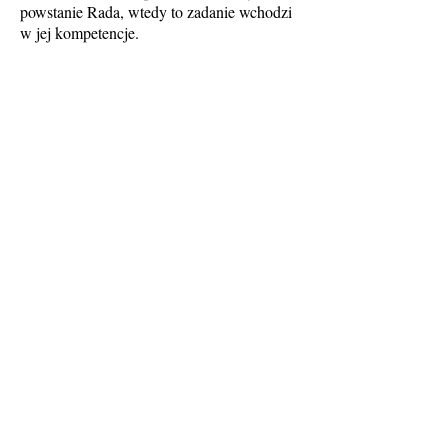
powstanie Rada, wtedy to zadanie wchodzi
w jej kompetencje.
§22
Zarząd podejmuje uchwały zwykłą
większością głosów.
§23
1. Z zastrzeżeniem ust. 2, Fundację na
zewnątrz reprezentuje łącznie dwóch
członków Zarządu albo Prezes Zarządu
samodzielnie, dotyczy to także oświadczeń
woli składanych w imieniu Fundacji i
zaciągania zobowiązań majątkowych.
2. Do składania oświadczeń woli w
imieniu Fundacji, rodzących zobowiązania
Fundacji na kwotę powyżej 25.000,00
(słownie: dwadzieścia pięć tysięcy) złotych,
wymagane jest współdziałanie dwóch
członków zarządu lub Prezesa i członka
zarządu.