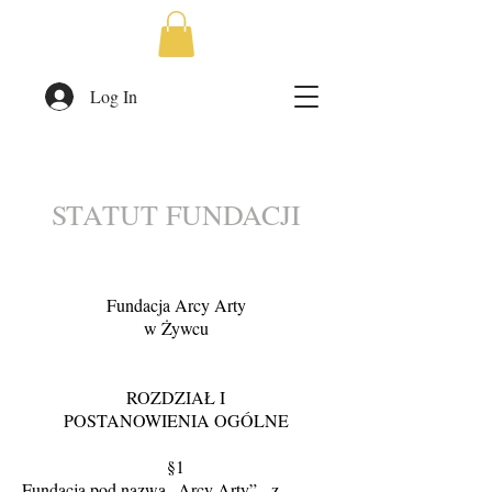
Log In
STATUT FUNDACJI
Fundacja Arcy Arty
w Żywcu
ROZDZIAŁ I
POSTANOWIENIA OGÓLNE
§1
Fundacja pod nazwą „Arcy Arty”, z